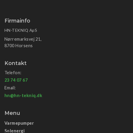
Firmainfo
HN-TEKNIQ ApS
Nørremarksvej 21,
8700 Horsens
Kontakt
Telefon:
23 74 07 67
Email:
hn@hn-tekniq.dk
Menu
Varmepumper
Solenergi