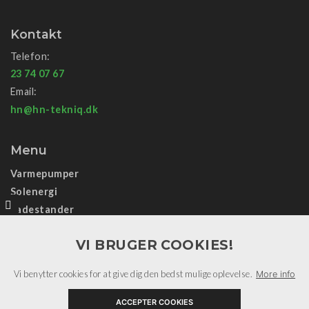
Kontakt
Telefon:
23 74 07 67
Email:
hn@hn-tekniq.dk
Menu
Varmepumper
Solenergi
Ladestander
Data/sikring
VI BRUGER COOKIES!
El-installation
Samarbejdspartnere
Vi benytter cookies for at give dig den bedst mulige oplevelse.
More info
Informationer
Kontakt
ACCEPTER COOKIES