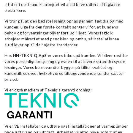
altid er i centrum. El arbejdet vil altid blive udført af faglærte
elektrikere.
Vi tror på, at den bedste løsning opnås gennem tæt dialog med
kunden. Lige fra den første kontakt sørger vi for, at kundens
behov og forventninger bliver ført ud i livet. Vores fagfolk
arbejder målrettet med præcision og omhu, så installationen
altid lever op til de højeste standarder.
Hos
HN-TEKNIQ ApS
er vores fokus på kunden. Vi bliver rost for
vores personlige betjening og evnen til at levere skræddersyede
løsninger. Vores kerneværdier bygger på tillid, kvalitet og
kundetilfredshed, hvilket vores tilbagevendende kunder sætter
pris på.
Vi er også medlem af Tekniq's garanti ordning:
Vi er VE Installatør og udføre også installationer af varmepumper
både luft/vand og luft/luft. Arbejdet vil altid blive udført af en