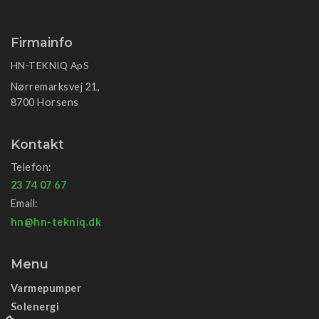
Firmainfo
HN-TEKNIQ ApS
Nørremarksvej 21,
8700 Horsens
Kontakt
Telefon:
23 74 07 67
Email:
hn@hn-tekniq.dk
Menu
Varmepumper
Solenergi