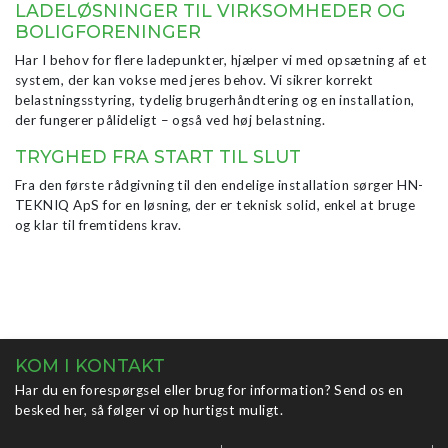
LADELØSNINGER TIL VIRKSOMHEDER OG
BOLIGFORENINGER
Har I behov for flere ladepunkter, hjælper vi med opsætning af et
system, der kan vokse med jeres behov. Vi sikrer korrekt
belastningsstyring, tydelig brugerhåndtering og en installation,
der fungerer pålideligt – også ved høj belastning.
TRYGHED FRA START TIL SLUT
Fra den første rådgivning til den endelige installation sørger HN-
TEKNIQ ApS for en løsning, der er teknisk solid, enkel at bruge
og klar til fremtidens krav.
KOM I KONTAKT
Har du en forespørgsel eller brug for information? Send os en
besked her, så følger vi op hurtigst muligt.