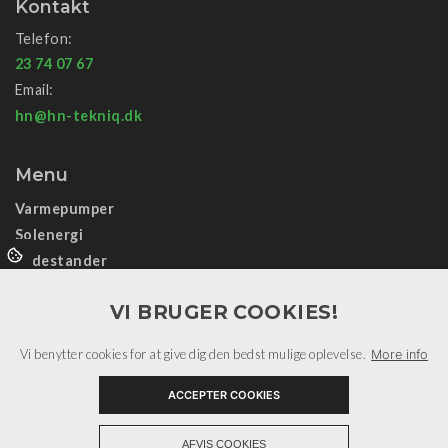
Kontakt
Telefon:
23 74 07 67
Email:
hn@hn-tekniq.dk
Menu
Varmepumper
Solenergi
Ladestander
Data/sikring
VI BRUGER COOKIES!
El-installation
Samarbejdspartnere
Vi benytter cookies for at give dig den bedst mulige oplevelse.
More info
Informationer
Kontakt
ACCEPTER COOKIES
+
AFVIS COOKIES