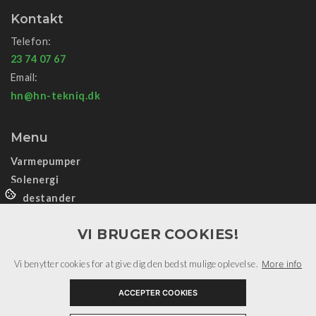
Kontakt
Telefon:
23 74 07 67
Email:
hn@hn-tekniq.dk
Menu
Varmepumper
Solenergi
Ladestander
Data/sikring
VI BRUGER COOKIES!
El-installation
Samarbejdspartnere
Vi benytter cookies for at give dig den bedst mulige oplevelse.
More info
Informationer
Kontakt
ACCEPTER COOKIES